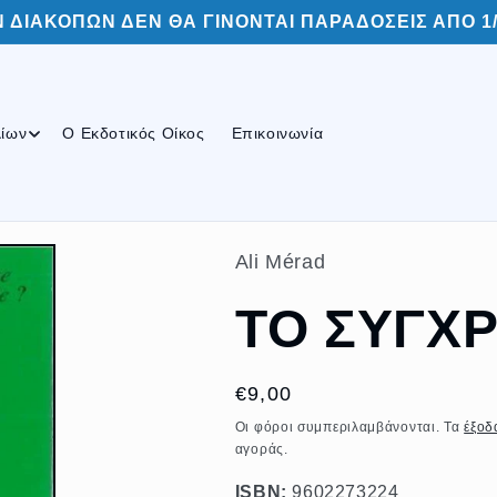
 ΔΙΑΚΟΠΩΝ ΔΕΝ ΘΑ ΓΙΝΟΝΤΑΙ ΠΑΡΑΔΟΣΕΙΣ ΑΠΟ 1/8
λίων
Ο Εκδοτικός Οίκος
Επικοινωνία
Αli Mérad
ΤΟ ΣΥΓΧ
Κανονική
€9,00
τιμή
Οι φόροι συμπεριλαμβάνονται. Τα
έξοδ
αγοράς.
ISBN:
9602273224