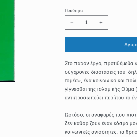
Ποσότητα
Ποσότητα
Μείωση
Αύξηση
ποσότητας
ποσότητας
για
για
ΤΟ
ΤΟ
Αγορ
ΣΥΓΧΡΟΝΟ
ΣΥΓΧΡΟΝΟ
ΙΣΛΑΜ
ΙΣΛΑΜ
Στο παρόν έργο, προτιθέμεθα 
σύγχρονες διαστάσεις του, δη
τομέα», ένα κοινωνικό και πολι
γίγνεσθαι της ισλαμικής Ούμα 
αντιπροσωπεύει περίπου το έν
Ωστόσο, οι αναφορές που πιστο
δεν καθορίζουν έναν κόσμο μο
κοινωνικές ανισότητες, τα θρη