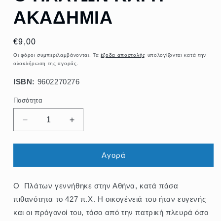
AKAΔHMIA
Κανονική
€9,00
τιμή
Οι φόροι συμπεριλαμβάνονται. Τα
έξοδα αποστολής
υπολογίζονται κατά την
ολοκλήρωση της αγοράς.
ISBN:
9602270276
Ποσότητα
Ποσότητα
Μείωση
Αύξηση
ποσότητας
ποσότητας
για
για
O
O
Αγορά
ΠΛATΩN
ΠΛATΩN
KAI
KAI
H
H
Ο Πλάτων γεννήθηκε στην Αθήνα, κατά πάσα
AKAΔHMIA
AKAΔHMIA
πιθανότητα το 427 π.Χ. Η οικογένειά του ήταν ευγενής
και οι πρόγονοί του, τόσο από την πατρική πλευρά όσο