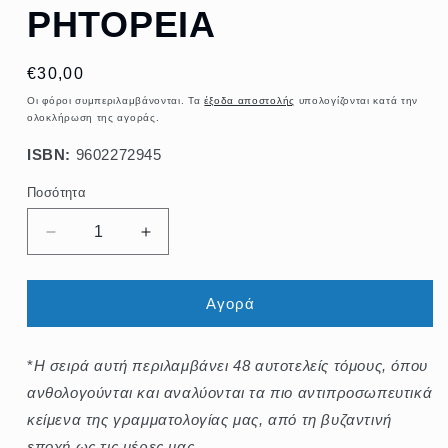
PHTOPEIA
Κανονική
€30,00
τιμή
Οι φόροι συμπεριλαμβάνονται. Τα
έξοδα αποστολής
υπολογίζονται κατά την
ολοκλήρωση της αγοράς.
ISBN:
9602272945
Ποσότητα
Ποσότητα
Μείωση
Αύξηση
ποσότητας
ποσότητας
για
για
NEOEΛΛHNIKH
NEOEΛΛHNIKH
Αγορά
PHTOPEIA
PHTOPEIA
*
H σειρά αυτή περιλαμβάνει 48 αυτοτελείς τόμους, όπου
ανθολογούνται και αναλύονται τα πιο αντιπροσωπευτικά
κείμενα της γραμματολογίας μας, από τη βυζαντινή
εποχή ως τις μέρες μας.