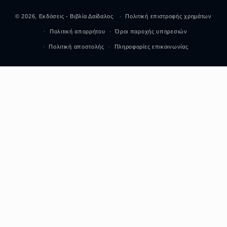
Μέθοδοι
© 2026,
Εκδόσεις - Βιβλία Δαίδαλος
Πολιτική επιστροφής χρημάτων
πληρωμής
Πολιτική απορρήτου
Όροι παροχής υπηρεσιών
Πολιτική αποστολής
Πληροφορίες επικοινωνίας