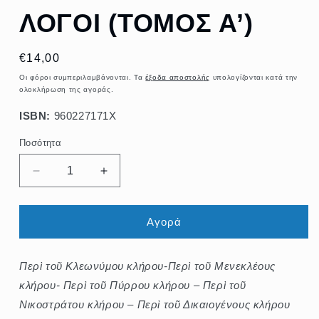
ΛΟΓΟΙ (ΤΟΜΟΣ Α’)
Κανονική
€14,00
τιμή
Οι φόροι συμπεριλαμβάνονται. Τα
έξοδα αποστολής
υπολογίζονται κατά την
ολοκλήρωση της αγοράς.
ISBN:
960227171Χ
Ποσότητα
Ποσότητα
Μείωση
Αύξηση
ποσότητας
ποσότητας
για
για
ΛΟΓΟΙ
ΛΟΓΟΙ
Αγορά
(ΤΟΜΟΣ
(ΤΟΜΟΣ
Α’)
Α’)
Περὶ τοῦ Κλεωνύμου κλήρου-Περὶ τοῦ Μενεκλέους
κλήρου- Περὶ τοῦ Πύρρου κλήρου – Περὶ τοῦ
Νικοστράτου κλήρου – Περὶ τοῦ Δικαιογένους κλήρου